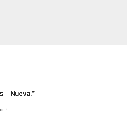
s – Nueva.”
con
*