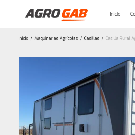
Inicio
C
Inicio
/
Maquinarias Agrícolas
/
Casillas
/
Casilla Rural 