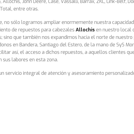
, Allochis, John Deere, Case, Vassalli, Barrax, ZKL, Link-Belf, D
Total, entre otras.
, no sólo logramos ampliar enormemente nuestra capacidad
ento de repuestos para cabezales
Allochis
en nuestro local 
; sino que también nos expandimos hacia el norte de nuestro 
donos en Bandera, Santiago del Estero, de la mano de SyS Mor
ilitar así, el acceso a dichos repuestos, a aquellos clientes qu
sus labores en esta zona.
n servicio integral de atención y asesoramiento personalizad