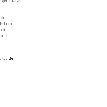
onghua, Rexn,
 de
de Ferré,
país,
andi;
e
o las
24