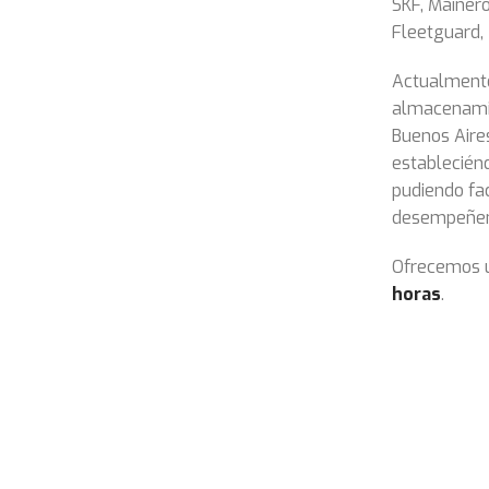
SKF, Mainero
Fleetguard, 
Actualmente
almacenami
Buenos Aires
establecién
pudiendo fac
desempeñen 
Ofrecemos u
horas
.